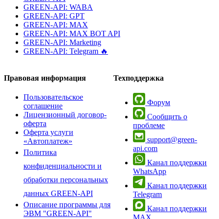
GREEN-API: WABA
GREEN-API: GPT
GREEN-API: MAX
GREEN-API: MAX BOT API
GREEN-API: Marketing
GREEN-API: Telegram 🔥
Правовая информация
Техподдержка
Пользовательское
Форум
соглашение
Лицензионный договор-
Сообщить о
оферта
проблеме
Оферта услуги
support@green-
«Автоплатеж»
api.com
Политика
Канал поддержки
конфиденциальности и
WhatsApp
обработки персональных
Канал поддержки
данных GREEN-API
Telegram
Описание программы для
Канал поддержки
ЭВМ "GREEN-API"
MAX