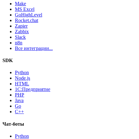
Make
MS Excel
GoHighLevel
Rocket.chat
Zapier
Zabbix
Slack
n8n
Все интеграции...
SDK
Python
Node.js
HTML
1С:Предприятие
PHP
Java
Go
C++
Чат-боты
Python